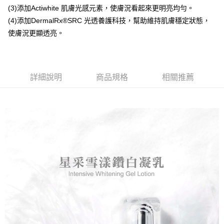
(3)添加Actiwhite 肌膚光感元素，使膚況看起來更明亮均勻。
大哥付你分期
(4)添加DermalRx®SRC 光透養護科技，幫助維持肌膚穩定狀態，
相關說明
【大哥付你分期使用說明】
使膚況更顯透亮。
Hami Point
1.本服務由台灣大哥大提供，台灣大哥大用戶可立即使用無須另外申請。
2.付款方式選擇「大哥付你分期」，訂單成立後會自動跳轉到大哥付的交易
相關說明
流程，驗證手機門號後，選擇欲分期的期數、繳款截止日，確認付款後即完
「Hami Point」為中華電信所提供之點數服務，可於會員專區綁定中華電信
成交易。
ATM付款
會員帳號後，即可在購物車使用 Hami Point 折抵消費金額 (1點等於1元)。
詳細說明
商品規格
相關推薦
3.實際核准額度、可分期數及費用金額請依後續交易確認頁面所載為準。
4.訂單成立30分鐘內，如未前往確認交易或遇審核未通過，訂單將自動取
運送方式
消。如遇「轉專審核」未通過狀況，表示未達大哥付你分期系統評分，恕無
法說明評估內容。
全家取貨付款
【繳款方式說明】
1.分期款項不併入電信帳單，「大哥付你分期」於每月結算日後寄送繳費提
每筆NT$80，滿NT$1,000(含以上)免運費
醒簡訊。
2.透過簡訊連結打開帳單後，可選擇「超商條碼／台灣大直營門市／銀行轉
付款後全家取貨
帳／街口支付／iPASS MONEY」等通路繳費。
每筆NT$80，滿NT$1,000(含以上)免運費
【注意事項】
萊爾富取貨付款
1.本服務係由「台灣大哥大股份有限公司」（以下簡稱本公司）所提供，讓
用戶於交易時，得透過本服務購買商品或服務，並由商店將買賣／分期付款
每筆NT$80，滿NT$1,500(含以上)免運費
買賣價金債權讓與本公司後，依約使用本公司帳單繳交帳款。
2.基於同意付款使用「大哥付你分期」之契約關係目的，商店將以您的個人
付款後萊爾富取貨
資料（包含姓名、電話或地址）提供予台灣大哥大進項蒐集、處理及利用，
每筆NT$80，滿NT$1,500(含以上)免運費
由本公司與您本人進行分期帳單所需資料之確認、核對及更正。