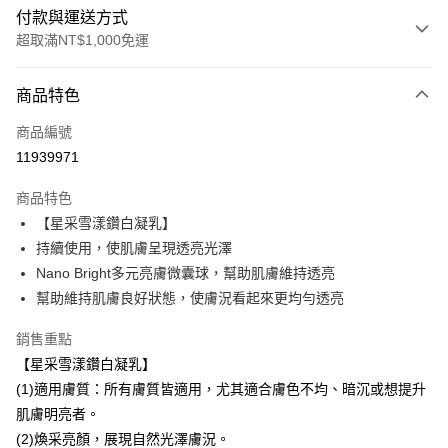
付款與運送方式
超取滿NT$1,000免運
付款方式
商品特色
信用卡一次付款
商品編號
信用卡分期付款
11939971
3 期 0 利率 每期
NT$1,046
21家銀行
商品特色
6 期 0 利率 每期
NT$523
21家銀行
合作金庫商業銀行
第一商業銀行
【星采雪漾鑽白凝乳】
華南商業銀行
彰化商業銀行
合作金庫商業銀行
第一商業銀行
超商取貨付款
持續使用，使肌膚呈現透亮光澤
上海商業儲蓄銀行
台北富邦商業銀行
華南商業銀行
彰化商業銀行
國泰世華商業銀行
兆豐國際商業銀行
Nano Bright多元亮膚微囊球，幫助肌膚維持透亮
LINE Pay
上海商業儲蓄銀行
台北富邦商業銀行
臺灣中小企業銀行
台中商業銀行
幫助維持肌膚良好狀態，使膚況看起來更均勻透亮
國泰世華商業銀行
兆豐國際商業銀行
匯豐（台灣）商業銀行
華泰商業銀行
Apple Pay
臺灣中小企業銀行
台中商業銀行
聯邦商業銀行
遠東國際商業銀行
銷售重點
匯豐（台灣）商業銀行
華泰商業銀行
街口支付
元大商業銀行
永豐商業銀行
【星采雪漾鑽白凝乳】
聯邦商業銀行
遠東國際商業銀行
玉山商業銀行
星展（台灣）商業銀行
元大商業銀行
永豐商業銀行
(1)適用膚質：所有膚質皆適用，尤其適合膚色不均、暗沉或想提升
悠遊付
台新國際商業銀行
中國信託商業銀行
玉山商業銀行
星展（台灣）商業銀行
肌膚明亮者。
台灣樂天信用卡公司
台新國際商業銀行
中國信託商業銀行
全盈+PAY
(2)煥采亮顏，展現自然光澤膚況。
台灣樂天信用卡公司