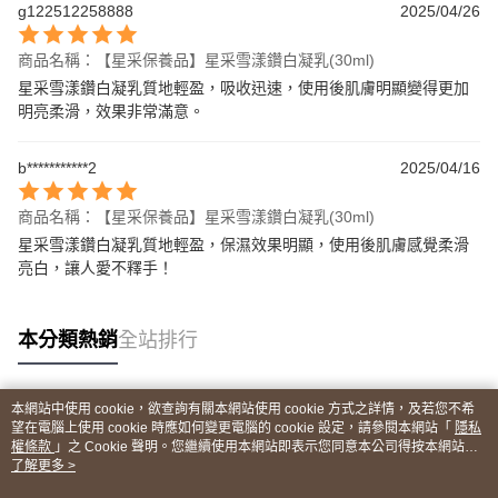
g122512258888
2025/04/26
商品名稱：【星采保養品】星采雪漾鑽白凝乳(30ml)
星采雪漾鑽白凝乳質地輕盈，吸收迅速，使用後肌膚明顯變得更加
明亮柔滑，效果非常滿意。
b***********2
2025/04/16
商品名稱：【星采保養品】星采雪漾鑽白凝乳(30ml)
星采雪漾鑽白凝乳質地輕盈，保濕效果明顯，使用後肌膚感覺柔滑
亮白，讓人愛不釋手！
本分類熱銷
全站排行
本網站中使用 cookie，欲查詢有關本網站使用 cookie 方式之詳情，及若您不希
熱門標籤
望在電腦上使用 cookie 時應如何變更電腦的 cookie 設定，請參閱本網站「
隱私
權條款
」之 Cookie 聲明。您繼續使用本網站即表示您同意本公司得按本網站使
用條款之 Cookie 聲明使用 cookie。
了解更多 >