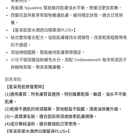
來更明亮。
玉山商業銀行
星展（台灣）商業銀行
元大商業銀行
永豐商業銀行
悠遊付
角鯊烯 Squalene 幫助維持肌膚油水平衡，使膚況更加柔嫩。
台新國際商業銀行
中國信託商業銀行
玉山商業銀行
星展（台灣）商業銀行
台灣樂天信用卡公司
西蘭花苗與紫草萃取物養護肌膚，維持穩定狀態，適合日常保
台新國際商業銀行
中國信託商業銀行
全盈+PAY
養。
台灣樂天信用卡公司
大哥付你分期
【星采肌密水潤透白精華液PLUS+】
相關說明
結合雙效複合配方，協助肌膚維持水潤彈性，改善乾燥粗糙帶來
【大哥付你分期使用說明】
的不適感。
Hami Point
1.本服務由台灣大哥大提供，台灣大哥大用戶可立即使用無須另外申請。
添加神經醯胺，幫助維持肌膚屏障穩定。
2.付款方式選擇「大哥付你分期」，訂單成立後會自動跳轉到大哥付的交易
相關說明
流程，驗證手機門號後，選擇欲分期的期數、繳款截止日，確認付款後即完
小分子玻尿酸協助補充水分，搭配 Codiavelane® 海洋保濕因子
「Hami Point」為中華電信所提供之點數服務，可於會員專區綁定中華電信
成交易。
ATM付款
會員帳號後，即可在購物車使用 Hami Point 折抵消費金額 (1點等於1元)。
與植物萃取，帶來柔嫩膚觸。
3.實際核准額度、可分期數及費用金額請依後續交易確認頁面所載為準。
4.訂單成立30分鐘內，如未前往確認交易或遇審核未通過，訂單將自動取
運送方式
銷售重點
消。如遇「轉專審核」未通過狀況，表示未達大哥付你分期系統評分，恕無
法說明評估內容。
【星采奇肌修復菁粹】
全家取貨付款
【繳款方式說明】
(1)適用膚質：所有膚質皆適用，特別推薦乾燥、敏感、油水不平衡
1.分期款項不併入電信帳單，「大哥付你分期」於每月結算日後寄送繳費提
每筆NT$80，滿NT$1,000(含以上)免運費
醒簡訊。
肌膚。
2.透過簡訊連結打開帳單後，可選擇「超商條碼／台灣大直營門市／銀行轉
付款後全家取貨
(2)乾燥不適肌的保濕精華，質地輕盈不黏膩，清爽油保養升級。
帳／街口支付／iPASS MONEY」等通路繳費。
每筆NT$80，滿NT$1,000(含以上)免運費
(3)一滴潤澤全臉，適合妝前保濕或換季肌膚調理。
【注意事項】
(4)成分單純溫和，適合敏弱肌日常使用。
萊爾富取貨付款
1.本服務係由「台灣大哥大股份有限公司」（以下簡稱本公司）所提供，讓
【星采肌密水潤透白精華液PLUS+】
用戶於交易時，得透過本服務購買商品或服務，並由商店將買賣／分期付款