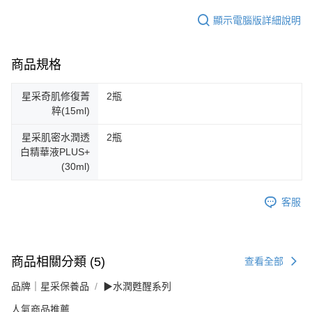
顯示電腦版詳細說明
商品規格
星采奇肌修復菁
2瓶
粹(15ml)
星采肌密水潤透
2瓶
白精華液PLUS+
(30ml)
客服
商品相關分類 (5)
查看全部
品牌｜星采保養品
▶水潤甦醒系列
人氣商品推薦