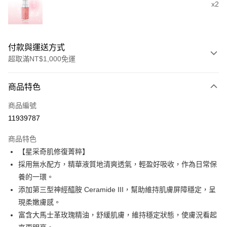
x2
付款與運送方式
超取滿NT$1,000免運
付款方式
商品特色
信用卡一次付款
商品編號
信用卡分期付款
11939787
3 期 0 利率 每期
NT$1,706
21家銀行
商品特色
6 期 0 利率 每期
NT$853
21家銀行
合作金庫商業銀行
第一商業銀行
【星采奇肌修復菁粹】
華南商業銀行
彰化商業銀行
合作金庫商業銀行
第一商業銀行
超商取貨付款
採用無水配方，精華液質地清爽透氣，輕盈好吸收，作為日常保
上海商業儲蓄銀行
台北富邦商業銀行
華南商業銀行
彰化商業銀行
國泰世華商業銀行
兆豐國際商業銀行
養的一環。
LINE Pay
上海商業儲蓄銀行
台北富邦商業銀行
臺灣中小企業銀行
台中商業銀行
添加第三型神經醯胺 Ceramide III，幫助維持肌膚屏障穩定，呈
國泰世華商業銀行
兆豐國際商業銀行
匯豐（台灣）商業銀行
華泰商業銀行
Apple Pay
臺灣中小企業銀行
台中商業銀行
現柔嫩膚感。
聯邦商業銀行
遠東國際商業銀行
匯豐（台灣）商業銀行
華泰商業銀行
富含大馬士革玫瑰精油，舒緩肌膚，維持穩定狀態，使膚況看起
街口支付
元大商業銀行
永豐商業銀行
聯邦商業銀行
遠東國際商業銀行