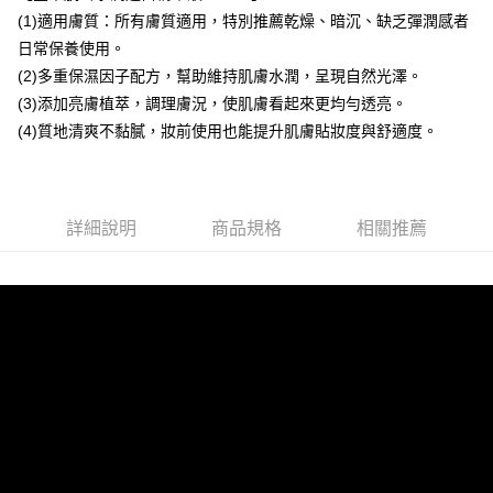
每筆NT$80，滿NT$1,500(含以上)免運費
買賣價金債權讓與本公司後，依約使用本公司帳單繳交帳款。
(1)適用膚質：所有膚質適用，特別推薦乾燥、暗沉、缺乏彈潤感者
2.基於同意付款使用「大哥付你分期」之契約關係目的，商店將以您的個人
付款後萊爾富取貨
日常保養使用。
資料（包含姓名、電話或地址）提供予台灣大哥大進項蒐集、處理及利用，
(2)多重保濕因子配方，幫助維持肌膚水潤，呈現自然光澤。
每筆NT$80，滿NT$1,500(含以上)免運費
由本公司與您本人進行分期帳單所需資料之確認、核對及更正。
3.完整用戶服務條款，請詳閱以下連結：
https://oppay.tw/userRule
(3)添加亮膚植萃，調理膚況，使肌膚看起來更均勻透亮。
7-11取貨付款
(4)質地清爽不黏膩，妝前使用也能提升肌膚貼妝度與舒適度。
每筆NT$80，滿NT$1,500(含以上)免運費
付款後7-11取貨
每筆NT$80，滿NT$1,500(含以上)免運費
詳細說明
商品規格
相關推薦
宅配(常溫)
每筆NT$100，滿NT$1,500(含以上)免運費
宅配-離島（澎湖、金門、馬祖、小琉球）不含澎湖縣望安鄉、澎湖
縣七美鄉與金門縣烏坵鄉
每筆NT$280，滿NT$3,000(含以上)免運費