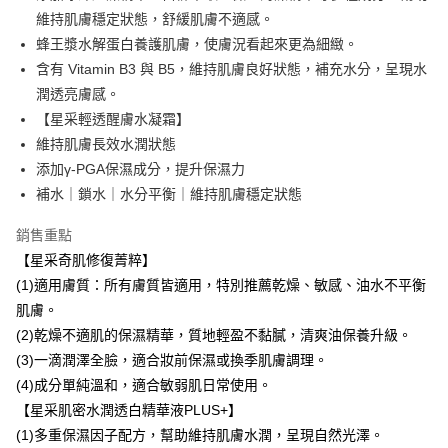
法說明評估內容。
全家取貨付款
維持肌膚穩定狀態，舒緩肌膚不適感。
【繳款方式說明】
1.分期款項不併入電信帳單，「大哥付你分期」於每月結算日後寄送繳費提
每筆NT$80，滿NT$1,000(含以上)免運費
蜂王漿水解蛋白養護肌膚，使膚況看起來更為細緻。
醒簡訊。
含有 Vitamin B3 與 B5，維持肌膚良好狀態，補充水分，呈現水
2.透過簡訊連結打開帳單後，可選擇「超商條碼／台灣大直營門市／銀行轉
付款後全家取貨
帳／街口支付／iPASS MONEY」等通路繳費。
潤透亮膚感。
每筆NT$80，滿NT$1,000(含以上)免運費
【星采輕透醒膚水凝霜】
【注意事項】
維持肌膚長效水潤狀態
萊爾富取貨付款
1.本服務係由「台灣大哥大股份有限公司」（以下簡稱本公司）所提供，讓
用戶於交易時，得透過本服務購買商品或服務，並由商店將買賣／分期付款
添加γ-PGA保濕成分，提升保濕力
每筆NT$80，滿NT$1,500(含以上)免運費
買賣價金債權讓與本公司後，依約使用本公司帳單繳交帳款。
補水｜鎖水｜水分平衡｜維持肌膚穩定狀態
2.基於同意付款使用「大哥付你分期」之契約關係目的，商店將以您的個人
付款後萊爾富取貨
資料（包含姓名、電話或地址）提供予台灣大哥大進項蒐集、處理及利用，
銷售重點
每筆NT$80，滿NT$1,500(含以上)免運費
由本公司與您本人進行分期帳單所需資料之確認、核對及更正。
3.完整用戶服務條款，請詳閱以下連結：
https://oppay.tw/userRule
【星采奇肌修復菁粹】
7-11取貨付款
(1)適用膚質：所有膚質皆適用，特別推薦乾燥、敏感、油水不平衡
每筆NT$80，滿NT$1,500(含以上)免運費
肌膚。
(2)乾燥不適肌的保濕精華，質地輕盈不黏膩，清爽油保養升級。
付款後7-11取貨
(3)一滴潤澤全臉，適合妝前保濕或換季肌膚調理。
每筆NT$80，滿NT$1,500(含以上)免運費
(4)成分單純溫和，適合敏弱肌日常使用。
宅配(常溫)
【星采肌密水潤透白精華液PLUS+】
每筆NT$100，滿NT$1,500(含以上)免運費
(1)多重保濕因子配方，幫助維持肌膚水潤，呈現自然光澤。