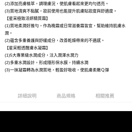
(2)添加亮膚植萃，調理膚況，使肌膚看起來更均勻透亮。
宅配-離島（澎湖、金門、馬祖、小琉球）不含澎湖縣望安鄉、澎湖
(3)質地清爽不黏膩，妝前使用也能提升肌膚貼妝度與舒適度。
縣七美鄉與金門縣烏坵鄉
【星采極致活妍精質霜】
每筆NT$280，滿NT$3,000(含以上)免運費
(1)質地柔潤好推勻，作為晚霜或日常滋養霜皆宜，幫助維持肌膚水
潤。
(2)蘊含多重養護與舒緩成分，改善乾燥帶來的不適感。
【星采輕透醒膚水凝霜】
(1)5大專業級水潤成分，注入潤澤水潤力
(2)多重水潤設計，形成隱形保水膜，持續水潤
(3)一抹凝霜轉為水潤質地，輕盈好吸收，使肌膚柔嫩Ｑ彈
詳細說明
商品規格
相關推薦