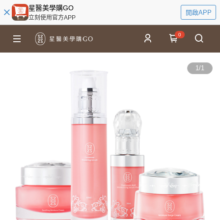
星醫美學購GO
開啟APP
立刻使用官方APP
0
1
/
1