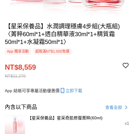
【星采保養品】水潤調理穩膚4步組(大瓶組)
〈菁粹60ml*1+透白精華液30ml*1+精質霜
50ml*1+水凝霜50ml*1〉
App 獨享活動
超取滿NT$1,000免運
NT$8,559
NT$11,270
App 結帳可享專屬活動優惠價
立即下載
內含以下商品
查看全部
【星采保養品】星采奇肌修復菁粹(60ml)
x1