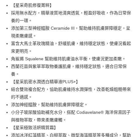
6 期 0 利率 每期
NT$1,426
21家銀行
合作金庫商業銀行
第一商業銀行
【星采奇肌修復菁粹】
華南商業銀行
彰化商業銀行
合作金庫商業銀行
第一商業銀行
超商取貨付款
採用無水配方，精華液質地清爽透氣，輕盈好吸收，作為日常保
上海商業儲蓄銀行
台北富邦商業銀行
華南商業銀行
彰化商業銀行
國泰世華商業銀行
兆豐國際商業銀行
養的一環。
LINE Pay
上海商業儲蓄銀行
台北富邦商業銀行
臺灣中小企業銀行
台中商業銀行
添加第三型神經醯胺 Ceramide III，幫助維持肌膚屏障穩定，呈
國泰世華商業銀行
兆豐國際商業銀行
匯豐（台灣）商業銀行
華泰商業銀行
Apple Pay
臺灣中小企業銀行
台中商業銀行
現柔嫩膚感。
聯邦商業銀行
遠東國際商業銀行
匯豐（台灣）商業銀行
華泰商業銀行
富含大馬士革玫瑰精油，舒緩肌膚，維持穩定狀態，使膚況看起
街口支付
元大商業銀行
永豐商業銀行
聯邦商業銀行
遠東國際商業銀行
來更明亮。
玉山商業銀行
星展（台灣）商業銀行
元大商業銀行
永豐商業銀行
悠遊付
角鯊烯 Squalene 幫助維持肌膚油水平衡，使膚況更加柔嫩。
台新國際商業銀行
中國信託商業銀行
玉山商業銀行
星展（台灣）商業銀行
台灣樂天信用卡公司
西蘭花苗與紫草萃取物養護肌膚，維持穩定狀態，適合日常保
台新國際商業銀行
中國信託商業銀行
全盈+PAY
養。
台灣樂天信用卡公司
大哥付你分期
【星采肌密水潤透白精華液PLUS+】
相關說明
結合雙效複合配方，協助肌膚維持水潤彈性，改善乾燥粗糙帶來
【大哥付你分期使用說明】
的不適感。
Hami Point
1.本服務由台灣大哥大提供，台灣大哥大用戶可立即使用無須另外申請。
添加神經醯胺，幫助維持肌膚屏障穩定。
2.付款方式選擇「大哥付你分期」，訂單成立後會自動跳轉到大哥付的交易
相關說明
流程，驗證手機門號後，選擇欲分期的期數、繳款截止日，確認付款後即完
小分子玻尿酸協助補充水分，搭配 Codiavelane® 海洋保濕因子
「Hami Point」為中華電信所提供之點數服務，可於會員專區綁定中華電信
成交易。
ATM付款
會員帳號後，即可在購物車使用 Hami Point 折抵消費金額 (1點等於1元)。
與植物萃取，帶來柔嫩膚觸。
3.實際核准額度、可分期數及費用金額請依後續交易確認頁面所載為準。
4.訂單成立30分鐘內，如未前往確認交易或遇審核未通過，訂單將自動取
【星采極致活妍精質霜】
運送方式
消。如遇「轉專審核」未通過狀況，表示未達大哥付你分期系統評分，恕無
添加冰洋紅藻精萃、白柳萃取、微型海藻精萃等多種成分，幫助