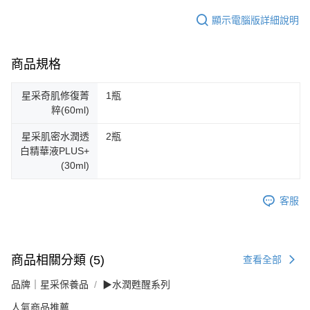
顯示電腦版詳細說明
商品規格
星采奇肌修復菁
1瓶
粹(60ml)
星采肌密水潤透
2瓶
白精華液PLUS+
(30ml)
客服
商品相關分類 (5)
查看全部
品牌｜星采保養品
▶水潤甦醒系列
人氣商品推薦