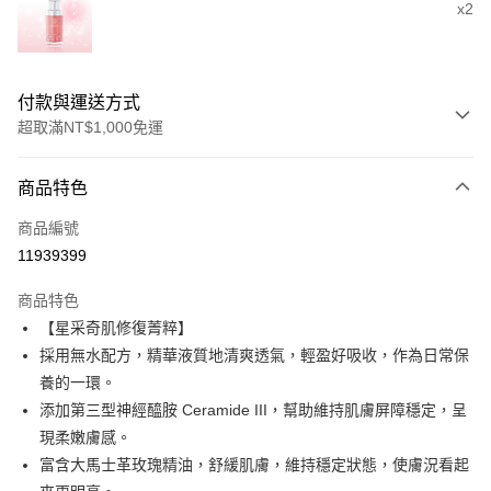
x2
付款與運送方式
超取滿NT$1,000免運
付款方式
商品特色
信用卡一次付款
商品編號
信用卡分期付款
11939399
3 期 0 利率 每期
NT$1,959
21家銀行
商品特色
6 期 0 利率 每期
NT$979
21家銀行
合作金庫商業銀行
第一商業銀行
【星采奇肌修復菁粹】
華南商業銀行
彰化商業銀行
合作金庫商業銀行
第一商業銀行
超商取貨付款
採用無水配方，精華液質地清爽透氣，輕盈好吸收，作為日常保
上海商業儲蓄銀行
台北富邦商業銀行
華南商業銀行
彰化商業銀行
國泰世華商業銀行
兆豐國際商業銀行
養的一環。
LINE Pay
上海商業儲蓄銀行
台北富邦商業銀行
臺灣中小企業銀行
台中商業銀行
添加第三型神經醯胺 Ceramide III，幫助維持肌膚屏障穩定，呈
國泰世華商業銀行
兆豐國際商業銀行
匯豐（台灣）商業銀行
華泰商業銀行
Apple Pay
臺灣中小企業銀行
台中商業銀行
現柔嫩膚感。
聯邦商業銀行
遠東國際商業銀行
匯豐（台灣）商業銀行
華泰商業銀行
富含大馬士革玫瑰精油，舒緩肌膚，維持穩定狀態，使膚況看起
街口支付
元大商業銀行
永豐商業銀行
聯邦商業銀行
遠東國際商業銀行