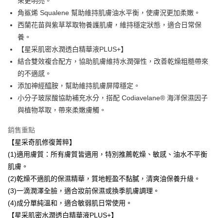
來更明亮。
玉山商業銀行
星展（台灣）商業銀行
元大商業銀行
永豐商業銀行
悠遊付
角鯊烯 Squalene 幫助維持肌膚油水平衡，使膚況更加柔嫩。
台新國際商業銀行
中國信託商業銀行
玉山商業銀行
星展（台灣）商業銀行
台灣樂天信用卡公司
西蘭花苗與紫草萃取物養護肌膚，維持穩定狀態，適合日常保
台新國際商業銀行
中國信託商業銀行
全盈+PAY
養。
台灣樂天信用卡公司
大哥付你分期
【星采肌密水潤透白精華液PLUS+】
相關說明
結合雙效複合配方，協助肌膚維持水潤彈性，改善乾燥粗糙帶來
【大哥付你分期使用說明】
的不適感。
Hami Point
1.本服務由台灣大哥大提供，台灣大哥大用戶可立即使用無須另外申請。
添加神經醯胺，幫助維持肌膚屏障穩定。
2.付款方式選擇「大哥付你分期」，訂單成立後會自動跳轉到大哥付的交易
相關說明
流程，驗證手機門號後，選擇欲分期的期數、繳款截止日，確認付款後即完
小分子玻尿酸協助補充水分，搭配 Codiavelane® 海洋保濕因子
「Hami Point」為中華電信所提供之點數服務，可於會員專區綁定中華電信
成交易。
ATM付款
會員帳號後，即可在購物車使用 Hami Point 折抵消費金額 (1點等於1元)。
與植物萃取，帶來柔嫩膚觸。
3.實際核准額度、可分期數及費用金額請依後續交易確認頁面所載為準。
4.訂單成立30分鐘內，如未前往確認交易或遇審核未通過，訂單將自動取
運送方式
銷售重點
消。如遇「轉專審核」未通過狀況，表示未達大哥付你分期系統評分，恕無
法說明評估內容。
【星采奇肌修復菁粹】
全家取貨付款
【繳款方式說明】
(1)適用膚質：所有膚質皆適用，特別推薦乾燥、敏感、油水不平衡
1.分期款項不併入電信帳單，「大哥付你分期」於每月結算日後寄送繳費提
每筆NT$80，滿NT$1,000(含以上)免運費
醒簡訊。
肌膚。
2.透過簡訊連結打開帳單後，可選擇「超商條碼／台灣大直營門市／銀行轉
付款後全家取貨
(2)乾燥不適肌的保濕精華，質地輕盈不黏膩，清爽油保養升級。
帳／街口支付／iPASS MONEY」等通路繳費。
每筆NT$80，滿NT$1,000(含以上)免運費
(3)一滴潤澤全臉，適合妝前保濕或換季肌膚調理。
【注意事項】
(4)成分單純溫和，適合敏弱肌日常使用。
萊爾富取貨付款
1.本服務係由「台灣大哥大股份有限公司」（以下簡稱本公司）所提供，讓
【星采肌密水潤透白精華液PLUS+】
用戶於交易時，得透過本服務購買商品或服務，並由商店將買賣／分期付款