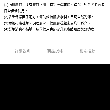
每筆NT$80，滿NT$1,500(含以上)免運費
買賣價金債權讓與本公司後，依約使用本公司帳單繳交帳款。
(1)適用膚質：所有膚質適用，特別推薦乾燥、暗沉、缺乏彈潤感者
2.基於同意付款使用「大哥付你分期」之契約關係目的，商店將以您的個人
付款後萊爾富取貨
日常保養使用。
資料（包含姓名、電話或地址）提供予台灣大哥大進項蒐集、處理及利用，
(2)多重保濕因子配方，幫助維持肌膚水潤，呈現自然光澤。
每筆NT$80，滿NT$1,500(含以上)免運費
由本公司與您本人進行分期帳單所需資料之確認、核對及更正。
3.完整用戶服務條款，請詳閱以下連結：
https://oppay.tw/userRule
(3)添加亮膚植萃，調理膚況，使肌膚看起來更均勻透亮。
7-11取貨付款
(4)質地清爽不黏膩，妝前使用也能提升肌膚貼妝度與舒適度。
每筆NT$80，滿NT$1,500(含以上)免運費
付款後7-11取貨
每筆NT$80，滿NT$1,500(含以上)免運費
詳細說明
商品規格
相關推薦
宅配(常溫)
每筆NT$100，滿NT$1,500(含以上)免運費
宅配-離島（澎湖、金門、馬祖、小琉球）不含澎湖縣望安鄉、澎湖
縣七美鄉與金門縣烏坵鄉
每筆NT$280，滿NT$3,000(含以上)免運費