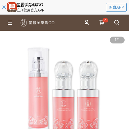
星醫美學購GO
開啟APP
立刻使用官方APP
0
1
/
1