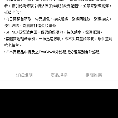
台灣樂天信用卡公司
者，指引泌潤修復；特洛因子維護加乘外泌體*，並帶來緊緻亮澤，
大哥付你分期
延緩老化；
相關說明
【大哥付你分期使用說明】
•向日葵芽苗萃取－勻亮膚色、撫紋細緻；緊緻四胜肽－緊緻撫紋，
Hami Point
1.本服務由台灣大哥大提供，台灣大哥大用戶可立即使用無須另外申請。
淡化紋路，為肌膚打造柔順線條
2.付款方式選擇「大哥付你分期」，訂單成立後會自動跳轉到大哥付的交易
相關說明
•SHINE+双擎玻色因－優異的保濕力，持久鎖水，保濕澎潤。
流程，驗證手機門號後，選擇欲分期的期數、繳款截止日，確認付款後即完
「Hami Point」為中華電信所提供之點數服務，可於會員專區綁定中華電信
成交易。
ATM付款
•霜體質地輕奢柔滑，一抹迅速吸收，卻不失其豐潤滋養，鎖住豐潤
會員帳號後，即可在購物車使用 Hami Point 折抵消費金額 (1點等於1元)。
3.實際核准額度、可分期數及費用金額請依後續交易確認頁面所載為準。
抗老精萃。
4.訂單成立30分鐘內，如未前往確認交易或遇審核未通過，訂單將自動取
運送方式
•※本頁產品中提及之ExoGiov®外泌體成分經鑑別含外泌體
消。如遇「轉專審核」未通過狀況，表示未達大哥付你分期系統評分，恕無
法說明評估內容。
全家取貨付款
【繳款方式說明】
1.分期款項不併入電信帳單，「大哥付你分期」於每月結算日後寄送繳費提
每筆NT$80，滿NT$1,000(含以上)免運費
醒簡訊。
詳細說明
商品規格
相關推薦
2.透過簡訊連結打開帳單後，可選擇「超商條碼／台灣大直營門市／銀行轉
付款後全家取貨
帳／街口支付／iPASS MONEY」等通路繳費。
每筆NT$80，滿NT$1,000(含以上)免運費
【注意事項】
萊爾富取貨付款
1.本服務係由「台灣大哥大股份有限公司」（以下簡稱本公司）所提供，讓
用戶於交易時，得透過本服務購買商品或服務，並由商店將買賣／分期付款
每筆NT$80，滿NT$1,500(含以上)免運費
買賣價金債權讓與本公司後，依約使用本公司帳單繳交帳款。
2.基於同意付款使用「大哥付你分期」之契約關係目的，商店將以您的個人
付款後萊爾富取貨
資料（包含姓名、電話或地址）提供予台灣大哥大進項蒐集、處理及利用，