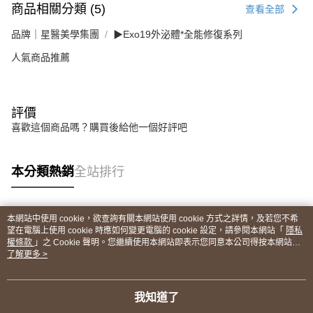
商品相關分類 (5)
查看全部
品牌｜星醫美學集團
▶Exo19外泌體*全能修復系列
人氣商品推薦
評價
喜歡這個商品嗎？購買後給他一個好評吧
本分類熱銷
全站排行
本網站中使用 cookie，欲查詢有關本網站使用 cookie 方式之詳情，及若您不希
熱門標籤
望在電腦上使用 cookie 時應如何變更電腦的 cookie 設定，請參閱本網站「
隱私
權條款
」之 Cookie 聲明。您繼續使用本網站即表示您同意本公司得按本網站使
用條款之 Cookie 聲明使用 cookie。
了解更多 >
我知道了