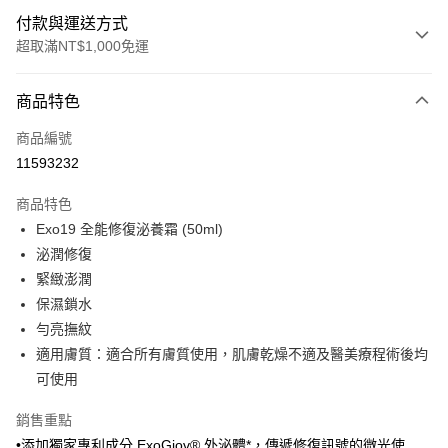
付款與運送方式
超取滿NT$1,000免運
付款方式
商品特色
信用卡一次付款
商品編號
信用卡分期付款
11593232
3 期 0 利率 每期
NT$3,815
21家銀行
商品特色
6 期 0 利率 每期
NT$1,907
21家銀行
合作金庫商業銀行
第一商業銀行
Exo19 全能修復泌養霜 (50ml)
華南商業銀行
彰化商業銀行
合作金庫商業銀行
第一商業銀行
超商取貨付款
泌潤修復
上海商業儲蓄銀行
台北富邦商業銀行
華南商業銀行
彰化商業銀行
國泰世華商業銀行
兆豐國際商業銀行
緊緻澎潤
LINE Pay
上海商業儲蓄銀行
台北富邦商業銀行
臺灣中小企業銀行
台中商業銀行
保濕鎖水
國泰世華商業銀行
兆豐國際商業銀行
匯豐（台灣）商業銀行
華泰商業銀行
Apple Pay
臺灣中小企業銀行
台中商業銀行
勻亮撫紋
聯邦商業銀行
遠東國際商業銀行
匯豐（台灣）商業銀行
華泰商業銀行
適用膚質：適合所有膚質使用，肌膚乾燥不適及醫美療程術後均
街口支付
元大商業銀行
永豐商業銀行
聯邦商業銀行
遠東國際商業銀行
可使用
玉山商業銀行
星展（台灣）商業銀行
元大商業銀行
永豐商業銀行
悠遊付
台新國際商業銀行
中國信託商業銀行
玉山商業銀行
星展（台灣）商業銀行
銷售重點
台灣樂天信用卡公司
台新國際商業銀行
中國信託商業銀行
全盈+PAY
•添加獨家專利成分 ExoGiov® 外泌體*，傳遞修復訊號的微光使