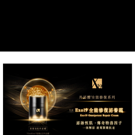
每筆NT$80，滿NT$1,500(含以上)免運費
由本公司與您本人進行分期帳單所需資料之確認、核對及更正。
3.完整用戶服務條款，請詳閱以下連結：
https://oppay.tw/userRule
7-11取貨付款
每筆NT$80，滿NT$1,500(含以上)免運費
付款後7-11取貨
每筆NT$80，滿NT$1,500(含以上)免運費
宅配(常溫)
每筆NT$100，滿NT$1,500(含以上)免運費
宅配-離島（澎湖、金門、馬祖、小琉球）不含澎湖縣望安鄉、澎湖
縣七美鄉與金門縣烏坵鄉
每筆NT$280，滿NT$3,000(含以上)免運費