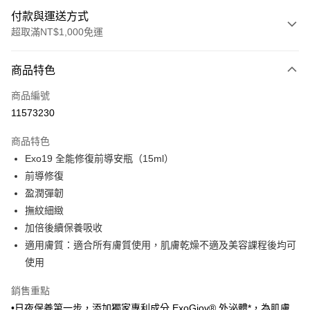
付款與運送方式
超取滿NT$1,000免運
付款方式
商品特色
信用卡一次付款
商品編號
信用卡分期付款
11573230
3 期 0 利率 每期
NT$3,269
21家銀行
商品特色
6 期 0 利率 每期
NT$1,634
21家銀行
合作金庫商業銀行
第一商業銀行
Exo19 全能修復前導安瓶（15ml）
華南商業銀行
彰化商業銀行
合作金庫商業銀行
第一商業銀行
超商取貨付款
前導修復
上海商業儲蓄銀行
台北富邦商業銀行
華南商業銀行
彰化商業銀行
國泰世華商業銀行
兆豐國際商業銀行
盈潤彈韌
LINE Pay
上海商業儲蓄銀行
台北富邦商業銀行
臺灣中小企業銀行
台中商業銀行
撫紋細緻
國泰世華商業銀行
兆豐國際商業銀行
匯豐（台灣）商業銀行
華泰商業銀行
Apple Pay
臺灣中小企業銀行
台中商業銀行
加倍後續保養吸收
聯邦商業銀行
遠東國際商業銀行
匯豐（台灣）商業銀行
華泰商業銀行
適用膚質：適合所有膚質使用，肌膚乾燥不適及美容課程後均可
街口支付
元大商業銀行
永豐商業銀行
聯邦商業銀行
遠東國際商業銀行
使用
玉山商業銀行
星展（台灣）商業銀行
元大商業銀行
永豐商業銀行
悠遊付
台新國際商業銀行
中國信託商業銀行
玉山商業銀行
星展（台灣）商業銀行
銷售重點
台灣樂天信用卡公司
台新國際商業銀行
中國信託商業銀行
全盈+PAY
•日夜保養第一步，添加獨家專利成分 ExoGiov® 外泌體*，為肌膚