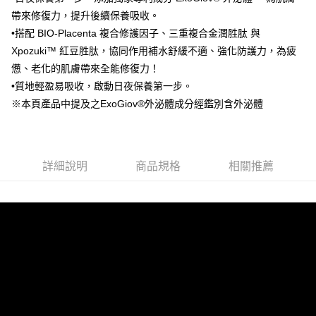
台灣樂天信用卡公司
帶來修復力，提升後續保養吸收。
大哥付你分期
•搭配 BIO-Placenta 複合修護因子、三重複合金潤胜肽 與
相關說明
【大哥付你分期使用說明】
Xpozuki™ 紅豆胜肽，協同作用補水舒緩不適、強化防護力，為疲
Hami Point
1.本服務由台灣大哥大提供，台灣大哥大用戶可立即使用無須另外申請。
憊、老化的肌膚帶來全能修復力！
2.付款方式選擇「大哥付你分期」，訂單成立後會自動跳轉到大哥付的交易
相關說明
•質地輕盈易吸收，啟動日夜保養第一步。
流程，驗證手機門號後，選擇欲分期的期數、繳款截止日，確認付款後即完
「Hami Point」為中華電信所提供之點數服務，可於會員專區綁定中華電信
成交易。
ATM付款
※本頁產品中提及之ExoGiov®外泌體成分經鑑別含外泌體
會員帳號後，即可在購物車使用 Hami Point 折抵消費金額 (1點等於1元)。
3.實際核准額度、可分期數及費用金額請依後續交易確認頁面所載為準。
4.訂單成立30分鐘內，如未前往確認交易或遇審核未通過，訂單將自動取
運送方式
消。如遇「轉專審核」未通過狀況，表示未達大哥付你分期系統評分，恕無
法說明評估內容。
全家取貨付款
【繳款方式說明】
詳細說明
商品規格
相關推薦
1.分期款項不併入電信帳單，「大哥付你分期」於每月結算日後寄送繳費提
每筆NT$80，滿NT$1,000(含以上)免運費
醒簡訊。
2.透過簡訊連結打開帳單後，可選擇「超商條碼／台灣大直營門市／銀行轉
付款後全家取貨
帳／街口支付／iPASS MONEY」等通路繳費。
每筆NT$80，滿NT$1,000(含以上)免運費
【注意事項】
萊爾富取貨付款
1.本服務係由「台灣大哥大股份有限公司」（以下簡稱本公司）所提供，讓
用戶於交易時，得透過本服務購買商品或服務，並由商店將買賣／分期付款
每筆NT$80，滿NT$1,500(含以上)免運費
買賣價金債權讓與本公司後，依約使用本公司帳單繳交帳款。
2.基於同意付款使用「大哥付你分期」之契約關係目的，商店將以您的個人
付款後萊爾富取貨
資料（包含姓名、電話或地址）提供予台灣大哥大進項蒐集、處理及利用，