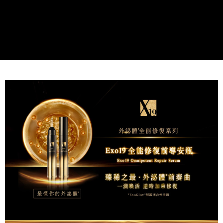
每筆NT$80，滿NT$1,500(含以上)免運費
由本公司與您本人進行分期帳單所需資料之確認、核對及更正。
3.完整用戶服務條款，請詳閱以下連結：
https://oppay.tw/userRule
7-11取貨付款
每筆NT$80，滿NT$1,500(含以上)免運費
付款後7-11取貨
每筆NT$80，滿NT$1,500(含以上)免運費
宅配(常溫)
每筆NT$100，滿NT$1,500(含以上)免運費
宅配-離島（澎湖、金門、馬祖、小琉球）不含澎湖縣望安鄉、澎湖
縣七美鄉與金門縣烏坵鄉
每筆NT$280，滿NT$3,000(含以上)免運費