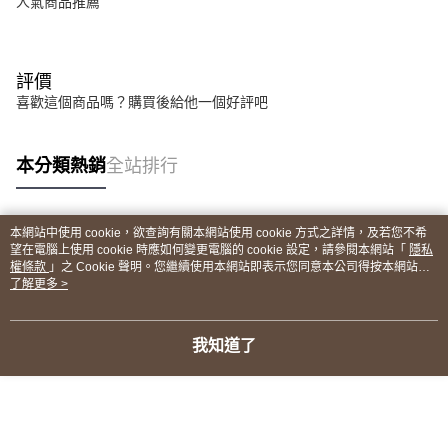
人氣商品推薦
評價
喜歡這個商品嗎？購買後給他一個好評吧
本分類熱銷
全站排行
本網站中使用 cookie，欲查詢有關本網站使用 cookie 方式之詳情，及若您不希
熱門標籤
望在電腦上使用 cookie 時應如何變更電腦的 cookie 設定，請參閱本網站「
隱私
權條款
」之 Cookie 聲明。您繼續使用本網站即表示您同意本公司得按本網站使
用條款之 Cookie 聲明使用 cookie。
了解更多 >
我知道了