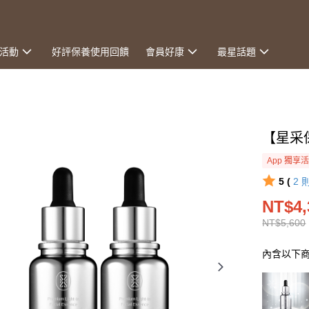
活動
好評保養使用回饋
會員好康
最星話題
【星采
App 獨享
5 (
2
NT$4,
NT$5,600
內含以下