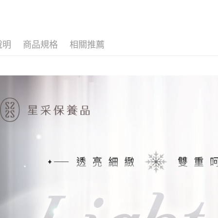
全家取貨
1.分期款
醒簡訊。
每筆NT$8
新品上市．Ne
2.透過簡
帳／街口支
全站保養
付款後全
說明
商品規格
相關推薦
每筆NT$8
❄️勻亮&
【注意事
1.本服務
💳限定商
萊爾富取
用戶於交
款買賣價
每筆NT$8
2.基於同
資料（包
付款後萊
用，由本
每筆NT$8
3.完整用
7-11取貨
每筆NT$8
付款後7-1
每筆NT$8
宅配(常溫)
每筆NT$1