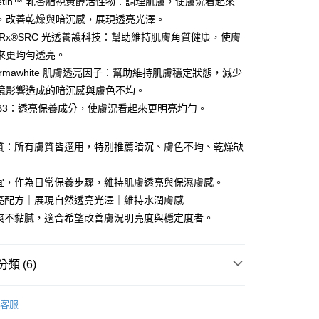
Retin™ 乳香脂視黃醇活性物：調理肌膚，使膚況看起來
庫商業銀行
第一商業銀行
付款
業儲蓄銀行
台北富邦商業銀行
業銀行
彰化商業銀行
，改善乾燥與暗沉感，展現透亮光澤。
華商業銀行
兆豐國際商業銀行
業儲蓄銀行
台北富邦商業銀行
alRx®SRC 光透養護科技：幫助維持肌膚角質健康，使膚
小企業銀行
台中商業銀行
華商業銀行
兆豐國際商業銀行
來更均勻透亮。
台灣）商業銀行
華泰商業銀行
小企業銀行
台中商業銀行
業銀行
遠東國際商業銀行
rmawhite 肌膚透亮因子：幫助維持肌膚穩定狀態，減少
台灣）商業銀行
華泰商業銀行
業銀行
永豐商業銀行
境影響造成的暗沉感與膚色不均。
業銀行
遠東國際商業銀行
業銀行
星展（台灣）商業銀行
業銀行
永豐商業銀行
B3：透亮保養成分，使膚況看起來更明亮均勻。
際商業銀行
中國信託商業銀行
業銀行
星展（台灣）商業銀行
天信用卡公司
際商業銀行
中國信託商業銀行
膚質：所有膚質皆適用，特別推薦暗沉、膚色不均、乾燥缺
天信用卡公司
分期
皆宜，作為日常保養步驟，維持肌膚透亮與保濕膚感。
你分期使用說明】
透亮配方｜展現自然透亮光澤｜維持水潤膚感
t
由台灣大哥大提供，台灣大哥大用戶可立即使用無須另外申請。
清爽不黏膩，適合希望改善膚況明亮度與穩定度者。
式選擇「大哥付你分期」，訂單成立後會自動跳轉到大哥付的交易
證手機門號後，選擇欲分期的期數、繳款截止日，確認付款後即
 Point」為中華電信所提供之點數服務，可於會員專區綁定中華電
。
，即可在購物車使用 Hami Point 折抵消費金額 (1點等於1
准額度、可分期數及費用金額請依後續交易確認頁面所載為準。
類 (6)
立30分鐘內，如未前往確認交易或遇審核未通過，訂單將自動取
「轉專審核」未通過狀況，表示未達大哥付你分期系統評分，恕
采保養品
▶美白璀璨系列
評估內容。
客服
式說明】
推薦