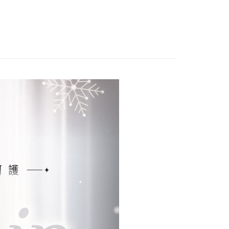
付款
項不併入電信帳單，「大哥付你分期」於每月結算日後寄送繳費提
0，滿NT$1,000(含以上)免運費
w Arrival
訊連結打開帳單後，可選擇「超商條碼／台灣大直營門市／銀行轉
付／iPASS MONEY」等通路繳費。
｜精選商品
▶極效精華
家取貨
0，滿NT$1,000(含以上)免運費
防曬．優惠專區
項】
係由「台灣大哥大股份有限公司」（以下簡稱本公司）所提供，讓
品．分期優惠
貨付款
易時，得透過本服務購買商品或服務，並由商店將買賣／分期付
金債權讓與本公司後，依約使用本公司帳單繳交帳款。
0，滿NT$1,500(含以上)免運費
意付款使用「大哥付你分期」之契約關係目的，商店將以您的個人
含姓名、電話或地址）提供予台灣大哥大進項蒐集、處理及利
爾富取貨
公司與您本人進行分期帳單所需資料之確認、核對及更正。
0，滿NT$1,500(含以上)免運費
戶服務條款，請詳閱以下連結：
https://oppay.tw/userRule
付款
0，滿NT$1,500(含以上)免運費
1取貨
0，滿NT$1,500(含以上)免運費
00，滿NT$1,500(含以上)免運費