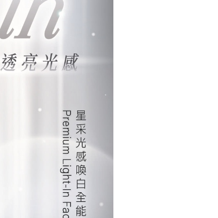
島（澎湖、金門、馬祖、小琉球）不含澎湖縣望安鄉、澎湖
與金門縣烏坵鄉
80，滿NT$3,000(含以上)免運費