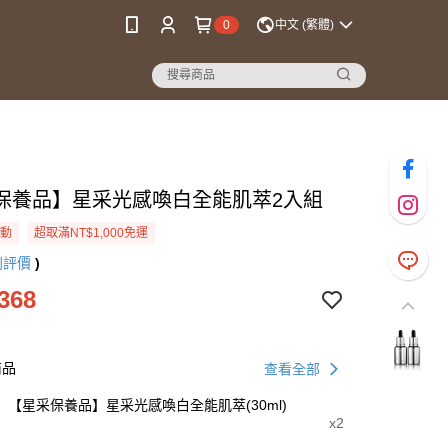
0
中文 (繁體)
保養品】星采光感喚白全能肌萃2入組
活動
超取滿NT$1,000免運
則評價
)
368
商品
查看全部
【星采保養品】星采光感喚白全能肌萃(30ml)
x2