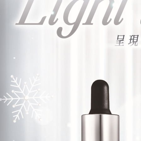
宅配-離
縣七美鄉
每筆NT$2