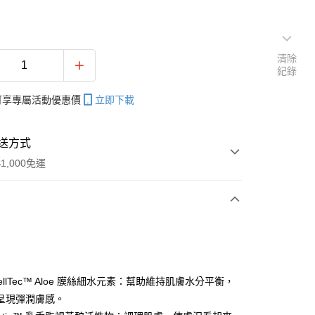
清除
紀錄
帳可享專屬活動優惠價
立即下載
送方式
1,000免運
次付款
期付款
0 利率 每期
NT$1,456
21家銀行
CellTec™ Aloe 膜絲細水元素：幫助維持肌膚水分平衡，
0 利率 每期
NT$728
21家銀行
庫商業銀行
第一商業銀行
呈現彈潤膚感。
業銀行
彰化商業銀行