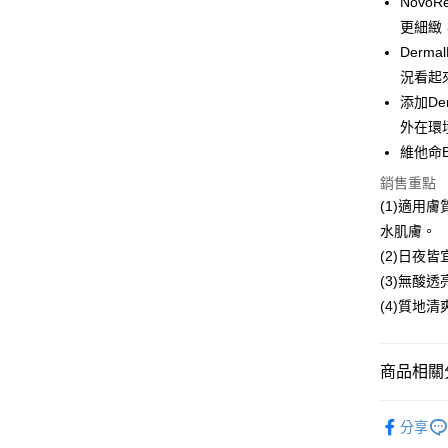
Novo
合作金
超商取貨
上海商
華南商
更細緻
國泰世
LINE Pay
上海商
Derm
臺灣中
國泰世
況看起
匯豐（
Apple Pay
臺灣中
聯邦商
添加De
匯豐（
街口支付
元大商
外在環
聯邦商
玉山商
元大商
維他命
悠遊付
台新國
玉山商
銷售重點
台灣樂
台新國
全盈+PAY
(1)適用
台灣樂
大哥付你
水肌膚。
相關說明
(2)日夜
【大哥付
(3)無酸
Hami Poin
1.本服務
(4)質地
2.付款方
相關說明
流程，驗
「Hami
ATM付款
完成交易
信會員帳號後
3.實際核
元)。
商品相關分
4.訂單成
消。如遇
品牌｜星
運送方式
無法說明
分享
【繳款方
人氣商品