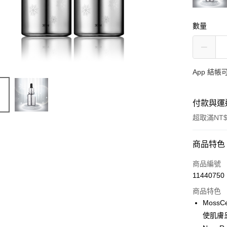
數量
App 結
付款與運
超取滿NT$
付款方式
商品特色
信用卡一
商品編號
11440750
信用卡分
商品特色
3 期 
Moss
6 期 
合作金
使肌膚
華南商